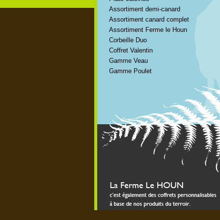
Assortiment demi-canard
Assortiment canard complet
Assortiment Ferme le Houn
Corbeille Duo
Coffret Valentin
Gamme Veau
Gamme Poulet