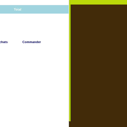
Total
chats
Commander