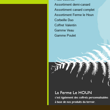
Assortiment demi-canard
Assortiment canard complet
Assortiment Ferme le Houn
Corbeille Duo
Coffret Valentin
Gamme Veau
Gamme Poulet